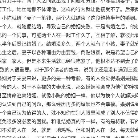
没有到半年，两个人之间就出现了问题和分歧。小陈看到妻子，
苦工作，她丝毫都不体谅他，这样的行为就让他接受不了。后来
。小陈就给了妻子一笔钱，两个人就结束了这段维持半年的婚姻
一个人，就随便结婚，导致自己的婚姻失败。于是离婚之后，他
己的一个同事，可能两个人在一起工作久了，互相了解，就彼此
人半年后登记结婚了。结婚没多久，两个人就有了小孩，妻子就
出生之后，妻子以各种理由为由要钱，倒贴娘家，说是希望自己
活家一家人。但是本来生活就已经很吃紧了，他根本达不到妻子
一致的人很重要。对于那个读者的故事，说到底还是没有遇到三
婚姻对于夫妻来说，更多的是一种考验，有的人会觉得婚姻是围
契合的人。对于不幸福的夫妻来说，那么婚姻就会成为他们的牢
甚至拼命逃离婚姻。就像小陈的婚姻一样，他以为换个人就解决
的认识到自己的问题，那么经历再多的婚姻也不会幸福。婚姻说
一个自己认为值得的人，殊不知你在别人眼里就成了别人不值得
避免很多没必要的困扰。和谁结婚真的不一样，有的是将就，有
和不爱的人在一起，就是一地鸡毛。但和对的人在一起，每天就