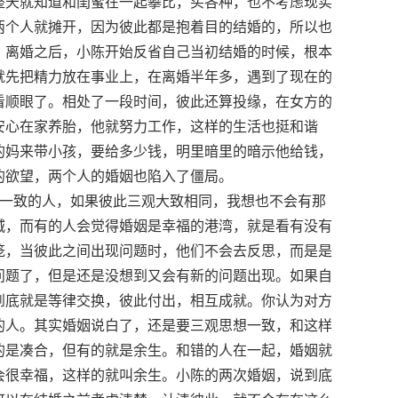
整天就知道和闺蜜在一起攀比，买各种，也不考虑现实
两个人就摊开，因为彼此都是抱着目的结婚的，所以也
。离婚之后，小陈开始反省自己当初结婚的时候，根本
就先把精力放在事业上，在离婚半年多，遇到了现在的
看顺眼了。相处了一段时间，彼此还算投缘，在女方的
安心在家养胎，他就努力工作，这样的生活也挺和谐
的妈来带小孩，要给多少钱，明里暗里的暗示他给钱，
的欲望，两个人的婚姻也陷入了僵局。
观一致的人，如果彼此三观大致相同，我想也不会有那
城，而有的人会觉得婚姻是幸福的港湾，就是看有没有
笼，当彼此之间出现问题时，他们不会去反思，而是是
问题了，但是还是没想到又会有新的问题出现。如果自
到底就是等律交换，彼此付出，相互成就。你认为对方
的人。其实婚姻说白了，还是要三观思想一致，和这样
的是凑合，但有的就是余生。和错的人在一起，婚姻就
会很幸福，这样的就叫余生。小陈的两次婚姻，说到底