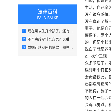
和睦，但是还
生活，自己辛
法律百科
没有很多感情
FA LV BAI KE
没有真正了解
妻子，他是自
现在可以生几个孩子，还有没有社会抚养费呢
1
催促下，两个
不予离婚是什么意思？之后什么时候能再起诉
2
的。但是小孩
婚姻存续期间的借款，都算是夫妻共同债务吗
3
说白了就是养
2、找个三观
么多矛盾了。
遇到那个真正
会责备彼此，
己都没有正确
不值得，娶了
的人在一起会
会鸡飞狗跳。