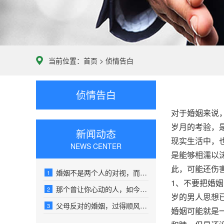
当前位置：
首页
>
侦情告白
侦情告白
对于婚姻来说
岁月的考验，
新闻动态
现实生活中，
NEWS CENTER
是能够相濡以
此，可能还伤
婚姻不是两个人的对视，而是看向同一个远方
1
1、不要把婚
那个曾让你心动的人，如今可能让你感到心堵
2
岁的男人思想
父母反对的婚姻，过得顺风顺水的，真没几个
3
婚姻可能就是